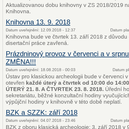
Aktualizovanou dobu knihovny v ZS 2018/2019 na
Knihovna.
Knihovna 13. 9. 2018
Datum uveřejnění:
12.09.2018 - 12:37
Datum pla
Knihovna bude ve čtvrtek 13. září 2018 z důvodu
disertační práce zavřená.
Prázdninový provoz v červenci a v srpnu
ZMĚNA!!!
Datum uveřejnění:
18.08.2018 - 00:03
Datum pl
Ústav pro klasickou archeologii bude v červenci 
otevřen
každé úterý a čtvrtek od 10:00 do 14:0
ÚTERÝ 21. 8. A ČTVRTEK 23. 8. 2018.
Úřední h
sekretariátu, běžné konzultační hodiny vyučujícíc
výpůjční hodiny v knihovně v této době neplatí.
BZK a SZZK: září 2018
Datum uveřejnění:
04.07.2018 - 23:46
Datum pla
BZK z oboru klasická archeologie: 3. září 2018 v 