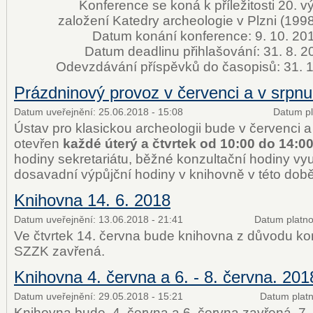
Konference se koná k příležitosti 20. vý
založení Katedry archeologie v Plzni (199
Datum konání konference: 9. 10. 20
Datum deadlinu přihlašování: 31. 8. 2
Odevzdávání příspěvků do časopisů: 31. 
Prázdninový provoz v červenci a v srpn
Datum uveřejnění:
25.06.2018 - 15:08
Datum pl
Ústav pro klasickou archeologii bude v červenci 
otevřen
každé úterý a čtvrtek od 10:00 do 14:0
hodiny sekretariátu, běžné konzultační hodiny vyu
dosavadní výpůjční hodiny v knihovně v této době
Knihovna 14. 6. 2018
Datum uveřejnění:
13.06.2018 - 21:41
Datum platno
Ve čtvrtek 14. června bude knihovna z důvodu k
SZZK zavřená.
Knihovna 4. června a 6. - 8. června. 201
Datum uveřejnění:
29.05.2018 - 15:21
Datum platn
Knihovna bude 4. června a 6. června zavřená, 7. 