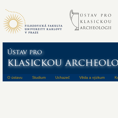
O ústavu
Studium
Uchazeč
Věda a výzkum
K