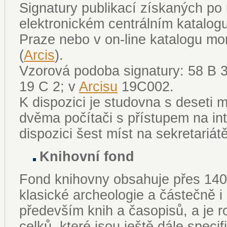
Signatury publikací získaných po 
elektronickém centrálním katalogu
Praze nebo v on-line katalogu m
(
Arcis
).
Vzorová podoba signatury: 58 B 3
19 C 2; v
Arcisu
19C002.
K dispozici je studovna s deseti m
dvěma počítači s přístupem na int
dispozici šest míst na sekretariát
Knihovní fond
Fond knihovny obsahuje přes 140
klasické archeologie a částečně i
především knih a časopisů, a je 
celků, které jsou ještě dále speci