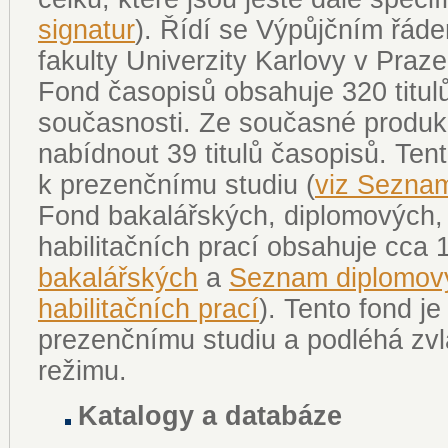
signatur
). Řídí se Výpůjčním řáde
fakulty Univerzity Karlovy v Praze
Fond časopisů obsahuje 320 titul
současnosti. Ze současné produ
nabídnout 39 titulů časopisů. Ten
k prezenčnímu studiu (
viz Sezna
Fond bakalářských, diplomových, 
habilitačních prací obsahuje cca 1
bakalářských
a
Seznam diplomový
habilitačních prací
). Tento fond j
prezenčnímu studiu a podléhá zv
režimu.
Katalogy a databáze