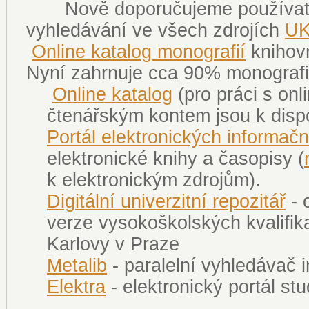
Nově doporučujeme používat f
vyhledávání ve všech zdrojích
U
Online katalog monografií
knihov
Nyní zahrnuje cca 90% monografi
Online katalog
(pro práci s onl
čtenářským kontem jsou k disp
Portál elektronických informačn
elektronické knihy a časopisy (
k elektronickým zdrojům).
Digitální univerzitní repozitář
- 
verze vysokoškolských kvalifik
Karlovy v Praze
Metalib
- paralelní vyhledávač 
Elektra
- elektronický portál st