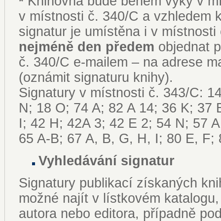
Knihovna bude během výky v mís
*
v místnosti č. 340/C a vzhledem 
signatur je umístěna i v místnosti 
nejméně den předem
objednat p
č. 340/C e-mailem – na adrese ma
(oznámit signaturu knihy).
Signatury v místnosti č. 343/C: 1
N; 18 O; 74 A; 82 A 14; 36 K; 37 
I; 42 H; 42A 3; 42 E 2; 54 N; 57 A
65 A-B; 67 A, B, G, H, I; 80 E, F;
Vyhledávání signatur
Signatury publikací získaných kn
možné najít v lístkovém katalogu
autora nebo editora, případně pod