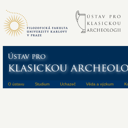
O ústavu
Studium
Uchazeč
Věda a výzkum
K