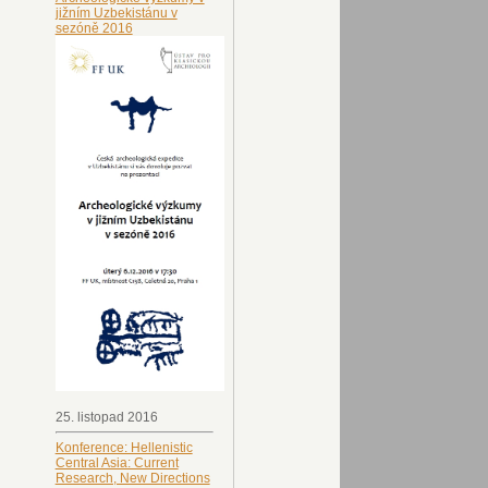
jižním Uzbekistánu v
sezóně 2016
25. listopad 2016
Konference: Hellenistic
Central Asia: Current
Research, New Directions