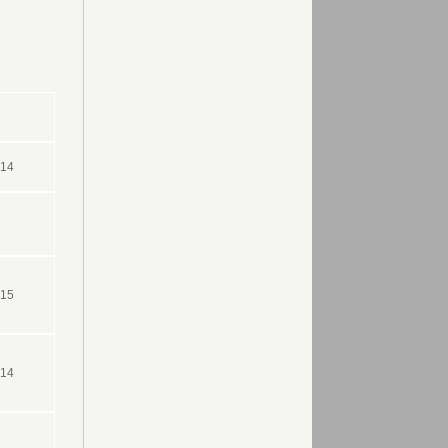
014
015
014