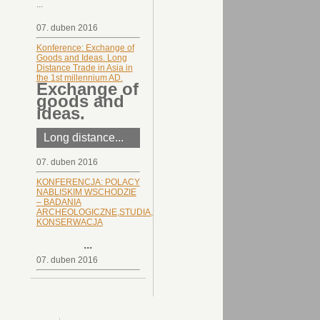
...
07. duben 2016
Konference: Exchange of
Goods and Ideas. Long
Distance Trade in Asia in
the 1st millennium AD.
Exchange of
goods and
ideas.
Long distance...
07. duben 2016
KONFERENCJA: POLACY
NABLISKIM WSCHODZIE
– BADANIA
ARCHEOLOGICZNE,STUDIA,
KONSERWACJA
...
07. duben 2016