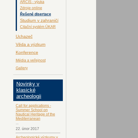
ARCIS - výuka
Zdroje online
Řešené disertace
Studium v zahraničí
Citační systém ÚKAR
Uchazeč
Věda a výzkum
Konference
Média a veřejnost
Gallery
Novinky v
klasické
archeologii
Call for applications -
Summer School on
Nautical Heritage of the
Mediterranean
...
22. únor 2017
Archeologické výzkumy v