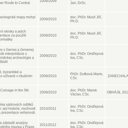
2008/2009
er Route to Central
Jan, DrSc.
cheologické mapy mohyl
doc. PhDr. Musil Jiří,
2009/2010
Ph.D.
ní okrsky a jejich
doc. PhDr. Musil Jiří,
entace za použití
2009/2010
Ph.D.
ormatiky
y v čiernej a červenej
sti interpretácie s
doc. PhDr. Ondřejová
2009/2010
istickej archeológie a
Iva, CSc.
túdií
, byzantské a
PhDr. Dufková Marie,
o užívané v rituálním
2009/2010
ZANECHAL
CSc.
Coinage in the 5th
doc. PhDr. Marek
2009/2010
OBHÁJIL 20
Václav, CSc.
írka sádrových odlitků
doc. PhDr. Ondřejová
: její historie, možnosti
2010/2011
Iva, CSc.
a prezentace veřejnosti.
na základě analýzy
doc. PhDr. Ondřejová
2011/2012
rodního muzea v Praze.
Iva, CSc.