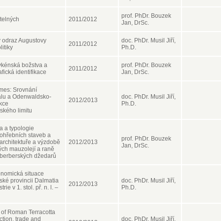
prof. PhDr. Bouzek
telných
2011/2012
Jan, DrSc.
ý odraz Augustovy
doc. PhDr. Musil Jiří,
2011/2012
itiky
Ph.D.
ykénská božstva a
prof. PhDr. Bouzek
2011/2012
afická identifikace
Jan, DrSc.
mes: Srovnání
alu a Odenwaldsko-
doc. PhDr. Musil Jiří,
2012/2013
kce
Ph.D.
kého limitu
a a typologie
ohřebních staveb a
prof. PhDr. Bouzek
 architektuře a výzdobě
2012/2013
Jan, DrSc.
ch mauzolejí a raně
 berberských džedarů
onomická situace
ské provincii Dalmatia
doc. PhDr. Musil Jiří,
2012/2013
ie v 1. stol. př. n. l. –
Ph.D.
of Roman Terracotta
tion, trade and
doc. PhDr. Musil Jiří,