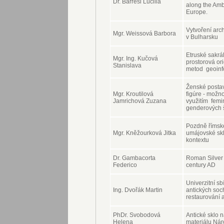
Dr. Barresi Lucilla
along the Amb
Europe.
Vytvoření ar
Mgr. Weissová Barbora
v Bulharsku
Etruské sakrál
Mgr. Ing. Kučová
prostorová ori
Stanislava
metod geoinf
Ženské postav
Mgr. Kroutilová
figúre - možno
Jamrichová Zuzana
využitím femin
genderových š
Pozdně římské
Mgr. Kněžourková Jitka
umájovské skl
kontextu
Dr. Gambacorta
Roman Silver 
Federico
century AD
Univerzitní sb
Ing. Dvořák Martin
antických soch
restaurování 
PhDr. Svobodová
Antické sklo 
Helena
materiálu Ná