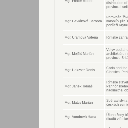
Mgr. Frecer Robert
distribution of
provincial set
Porovnání živ
Mgr. Gavláková Barbora
kolonií v jižní
pobřeží Krym
Mgr. Uramová Valéria
Rímske záhrad
Vplyv podlah
Mgr. Mojžiš Marián
architektúru r
provincie Brit
Caria and the
Mgr. Hakzser Denis
Classical Per
Rímske staveb
Mgr. Janek Tomáš
Pannónskeho 
nadlimitnej ob
Sběratelství 
Mgr. Matys Marián
českých zemí
Úloha ženy 
Mgr. Vondrová Hana
rituálů v řec