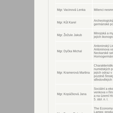
Mgr. Vacinová Lenka
Milenci nesmr
Archeologick
Mgr. Kůt Karel
germánské pol
Minojská a m
Mgr. Žežule Jakub
jejich ikonogr
Antoninský Li
Antoninova v
Mgr. Dyčka Michal
Neckarské se
Hornogermáns
Charakteristik
numidských p
Mgr. Kramerová Martina
jejich odraz v
pozdně římský
středověkých
Sociální a ek
venkova v řím
Mgr. Kopáčková Jana
a na území Histr
5. stol. n. l.
The Economy 
Lamps: produc