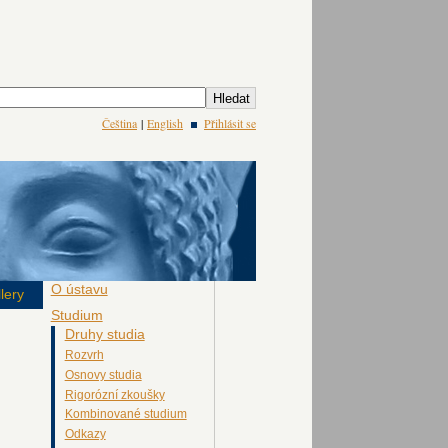
Čeština
|
English
Přihlásit se
O ústavu
lery
Studium
Druhy studia
Rozvrh
Osnovy studia
Rigorózní zkoušky
Kombinované studium
Odkazy