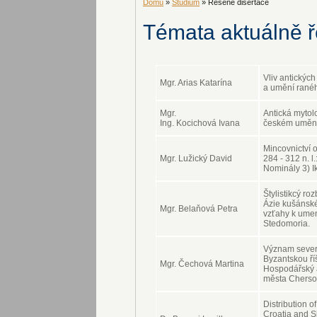
Domů
»
Studium
» Řešené disertace
Témata aktuálně ř
Vliv antických
Mgr. Arias Katarína
a umění rané
Mgr.
Antická mytol
Ing. Kocichová Ivana
českém umění 3
Mincovnictví 
Mgr. Lužický David
284 - 312 n. l
Nominály 3) I
Štylistikcý ro
Ázie kušánsk
Mgr. Belaňová Petra
vzťahy k umen
Stedomoria.
Význam sever
Byzantskou říši
Mgr. Čechová Martina
Hospodářský 
města Cherso
Distribution o
Croatia and Sl