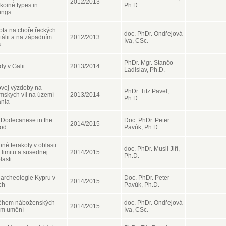
2012/2013
 koiné types in
Ph.D.
tings
ota na choře řeckých
doc. PhDr. Ondřejová
 Itálii a na západním
2012/2013
Iva, CSc.
u
PhDr. Mgr. Stančo
y v Galii
2013/2014
Ladislav, Ph.D.
ovej výzdoby na
PhDr. Titz Pavel,
ímskych víl na území
2013/2014
Ph.D.
ánia
 Dodecanese in the
Doc. PhDr. Peter
2014/2015
iod
Pavúk, Ph.D.
né terakoty v oblasti
doc. PhDr. Musil Jiří,
limitu a susednej
2014/2015
Ph.D.
lasti
a archeologie Kypru v
Doc. PhDr. Peter
2014/2015
ch
Pavúk, Ph.D.
během náboženských
doc. PhDr. Ondřejová
2014/2015
kém umění
Iva, CSc.