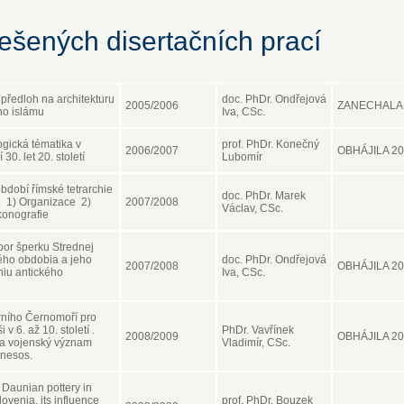
ešených disertačních prací
 předloh na architekturu
doc. PhDr. Ondřejová
2005/2006
ZANECHALA
ho islámu
Iva, CSc.
ogická tématika v
prof. PhDr. Konečný
2006/2007
OBHÁJILA 2
0. let 20. století
Lubomír
období římské tetrarchie
doc. PhDr. Marek
.: 1) Organizace 2)
2007/2008
Václav, CSc.
konografie
zbor šperku Strednej
ého obdobia a jeho
doc. PhDr. Ondřejová
2007/2008
OBHÁJILA 2
iu antického
Iva, CSc.
ního Černomoří pro
 v 6. až 10. století .
PhDr. Vavřínek
2008/2009
OBHÁJILA 2
a vojenský význam
Vladimír, CSc.
nesos.
f Daunian pottery in
ovenia, its influence
prof. PhDr. Bouzek