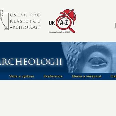
Věda a výzkum
Konference
Média a veřejnost
Gal