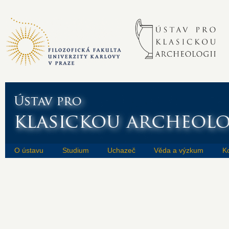
O ústavu
Studium
Uchazeč
Věda a výzkum
K